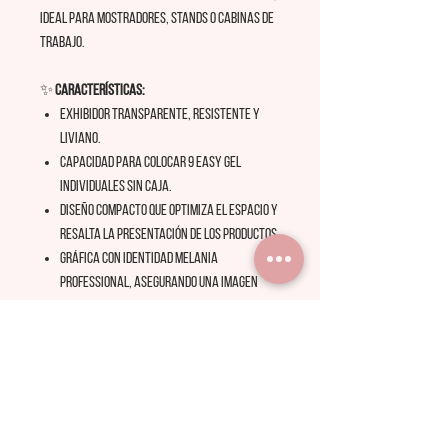
ideal para mostradores, stands o cabinas de
trabajo.
✨
Características:
Exhibidor transparente, resistente y
liviano.
Capacidad para colocar 9 Easy Gel
individuales sin caja.
Diseño compacto que optimiza el espacio y
resalta la presentación de los productos.
Gráfica con identidad Melania
Professional, asegurando una imagen
uniforme y elegante.
Ideal para exhibir en
salones, puntos de
venta o eventos profesionales
.
💡
Beneficio:
destacá tus
productos estrellas, facilitá la elección del