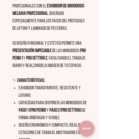
profesionales con el
exhibidor de monodosis
Melania Professional
, diseñado
especialmente para los pasos del protocolo
de lifting y laminado de pestañas.
Su diseño funcional y estético permite una
presentación impecable
de las monodosis
Pro
Perm 1
y
Pro Setting 2
, facilitando el trabajo
diario y realzando la imagen de tu espacio.
✨
Características:
Exhibidor transparente, resistente y
liviano.
Capacidad para disponer las monodosis de
Paso 1 (Pro Perm)
y
Paso 2 (Pro Setting)
de
forma ordenada y visible.
Diseño ergonómico y compacto, ideal para
estaciones de trabajo, mostradores o