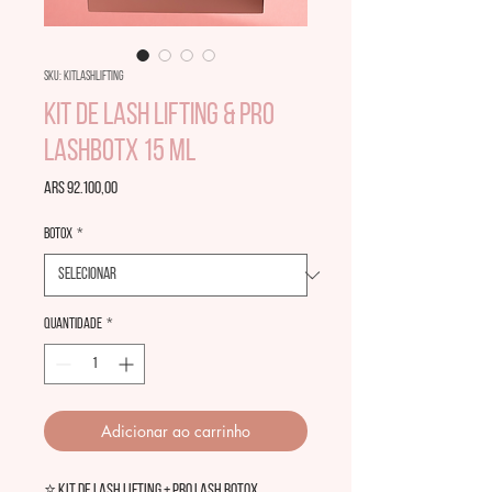
SKU: kitlashlifting
Kit de LASH LIFTING & Pro
LashBotx 15 ml
Preço
ARS 92.100,00
Botox
*
Quantidade
*
Adicionar ao carrinho
⭐️ KIT DE LASH LIFTING + PRO LASH BOTOX