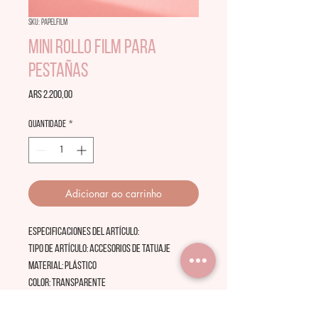
SKU: papelfilm
Mini Rollo Film para
pestañas
Preço
ARS 2.200,00
Quantidade
*
Adicionar ao carrinho
Especificaciones del artículo:
Tipo de artículo: accesorios de tatuaje
Material: Plástico
Color: Transparente
Tamaño de la caja: 6 * 6 CM
Tamaño de la película: 42 MM * 200 M