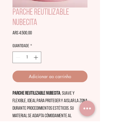
Parche Reutilizable
Nubecita
Preço
ARS 4.500,00
Quantidade
*
Adicionar ao carrinho
Parche reutilizable Nubecita
, suave y
flexible, ideal para proteger y aislar la zona
durante procedimientos estéticos. Su
material se adapta cómodamente al
contorno, es lavable y reutilizable,
combinando practicidad con un diseño
delicado y profesional. ☁️✨