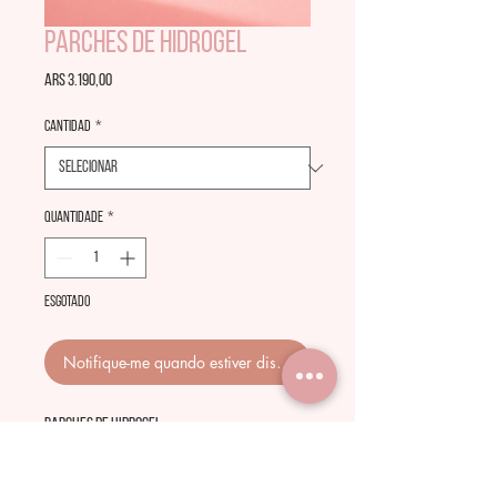
Parches de Hidrogel
Preço
ARS 3.190,00
Cantidad
*
Quantidade
*
Esgotado
Notifique-me quando estiver disponível
Parches de Hidrogel
10 pares.