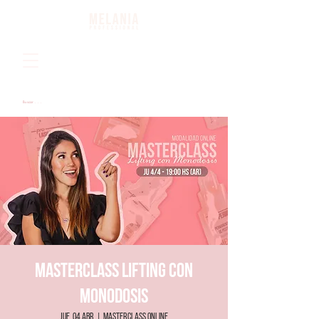
Iniciar sesion
Masterclass Lifting con
Monodosis
jue, 04 abr
  |  
Masterclass Online