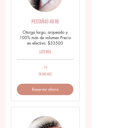
Pestañas 4D RE
Otorga largo, arqueado y
100% más de volumen Precio
en efectivo: $33500
Leer más
1 h
36.000
36.000 ARS
pesos
argentinos
Reservar ahora