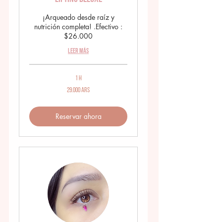
¡Arqueado desde raíz y
nutrición completa! .Efectivo :
$26.000
Leer más
1 h
29.000
29.000 ARS
pesos
argentinos
Reservar ahora