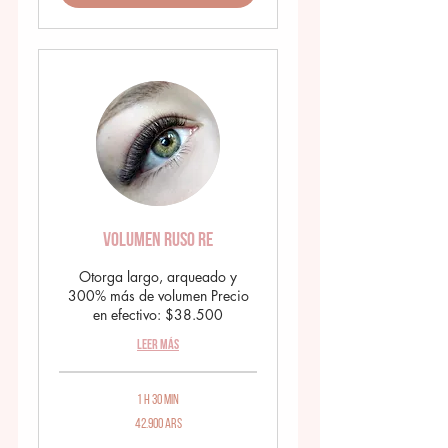
Volumen Ruso RE
Otorga largo, arqueado y
300% más de volumen Precio
en efectivo: $38.500
Leer más
1 h 30 min
42.900
42.900 ARS
pesos
argentinos