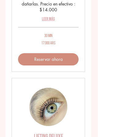
dañarlas. Precio en efectivo :
$14.000
Leer más
30 min
17.000
17.000 ARS
pesos
argentinos
Reservar ahora
Lifting Deluxe