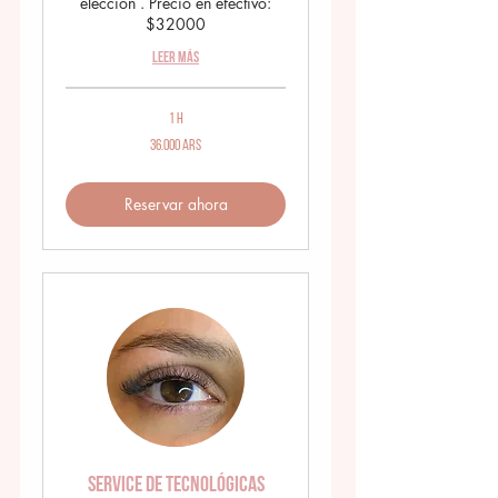
elección . Precio en efectivo:
$32000
Leer más
1 h
36.000
36.000 ARS
pesos
argentinos
Reservar ahora
Service de Tecnológicas