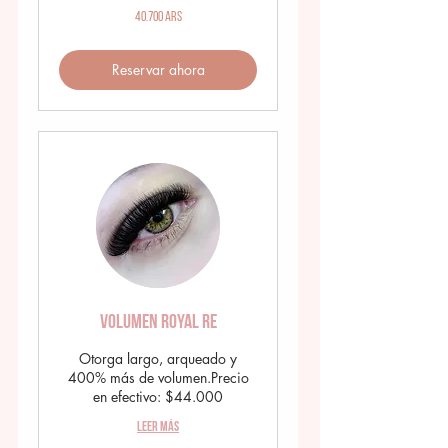
40.700
40.700 ARS
pesos
argentinos
Reservar ahora
Volumen Royal RE
Otorga largo, arqueado y
400% más de volumen.Precio
en efectivo: $44.000
Leer más