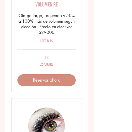
Volumen RE
Otorga largo, arqueado y 50%
a 100% más de volumen según
elección . Precio en efectivo:
$29000
Leer más
1 h
32.700
32.700 ARS
pesos
argentinos
Reservar ahora