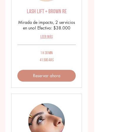
Lash Lift + Brown RE
Mirada de impacto, 2 servicios
en uno! Efectivo: $38.000
Leer más
1 h 30 min
41.500
41.500 ARS
pesos
argentinos
Reservar ahora