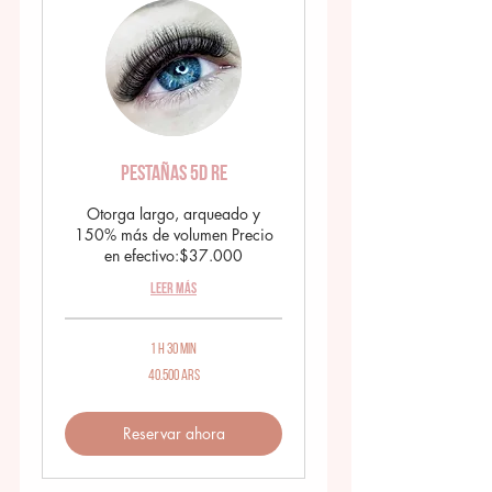
Pestañas 5D RE
Otorga largo, arqueado y
150% más de volumen Precio
en efectivo:$37.000
Leer más
1 h 30 min
40.500
40.500 ARS
pesos
argentinos
Reservar ahora