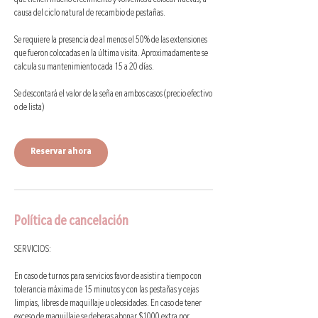
que tienen mucho crecimiento y volvemos a colocar nuevas, a
causa del ciclo natural de recambio de pestañas.
Se requiere la presencia de al menos el 50% de las extensiones
que fueron colocadas en la última visita. Aproximadamente se
calcula su mantenimiento cada 15 a 20 días.
Se descontará el valor de la seña en ambos casos (precio efectivo
o de lista)
Reservar ahora
Política de cancelación
SERVICIOS:
En caso de turnos para servicios favor de asistir a tiempo con
tolerancia máxima de 15 minutos y con las pestañas y cejas
limpias, libres de maquillaje u oleosidades. En caso de tener