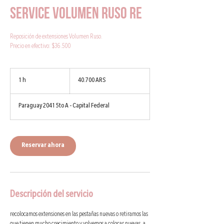
Service Volumen Ruso RE
Reposición de extensiones Volumen Ruso.
Precio en efectivo: $36.500
40.700
pesos
1 h
1
40.700 ARS
argentinos
Paraguay 2041 5to A - Capital Federal
Reservar ahora
Descripción del servicio
recolocamos extensiones en las pestañas nuevas o retiramos las