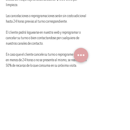
exceso de maquillaje se deberas abonar $1000 extra por
limpieza.
Las cancelaciones o reprogramaciones serán sin costo adicional
hasta 24 horas previas al turno correspondiente.
El cliente podrá loguearse en nuestra web y reprogramar o
cancelar su turno o bien contactandose por cualquiera de
nuestros canales de contacto.
En caso que el cliente cancele su turno o reprograme su turno
en menos de 24 horas o no se presente al mismo, se realizará un
50% de recargo de lo que consuma en su próxima visita.
SEÑAS : si el cliente no avisa con anticipacion minima de 24
horas antes de su cita ( horario laborable) las señan NO SERAN
TOMADAS EN CUENTA PARA LA PROXIMA CITA . En caso de NO
ASISTIR AL TURNO O NO QUERER REPROGRAMAR, LAS
SEÑAS NO SERAN REINTREGRADAS , bajo ningún concepto.
Si serán tenidas en cuentas para la próxima cita, las que sean
reprogramadas con al menos 24 horas de anticipación .
MELANIA es un intermediario publicitario que coordina citas
entre profesionales en pestañas y cejas con clientes por medios