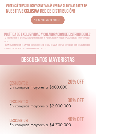
¡Potenciá tu visibilidad y generá más ventas al formar parte de
nuestra exclusiva red de distribución!
Ver mapa de distribuidores
Política de Exclusividad y Colaboración de Distribuidores
- Si algún mayorista no colabora con la modificación de precios, no estará registrado en el mapa como proveedor
oficial.
- Para mantenerse en el mapa de distribuidores, se deberá realizar compras superiores a un 30% (Minimo dos
compras con dicho porcentaje en un periodo de 3 meses)
DESCUENTOS MAYORISTAS
20% off
Descuento 2
En compras mayores a $600.000
30% off
Descuento 3
En compras mayores a $2.000.000
40% off
Descuento 4
En compras mayores a $4.700.000