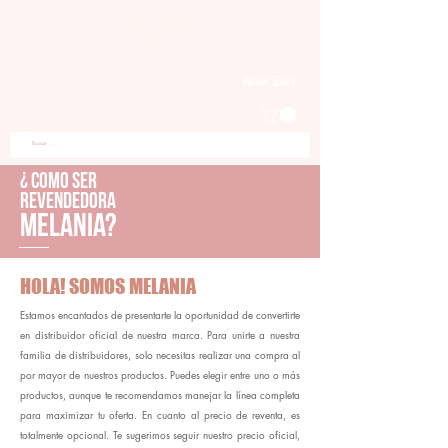
Iniciar sesion
¿ como ser
revendedora
melania?
HOLA! SOMOS MELANIA
Estamos encantados de presentarte la oportunidad de convertirte
en distribuidor oficial de nuestra marca. Para unirte a nuestra
familia de distribuidores, solo necesitas realizar una compra al
por mayor de nuestros productos. Puedes elegir entre uno o más
productos, aunque te recomendamos manejar la línea completa
para maximizar tu oferta. En cuanto al precio de reventa, es
totalmente opcional. Te sugerimos seguir nuestro precio oficial,