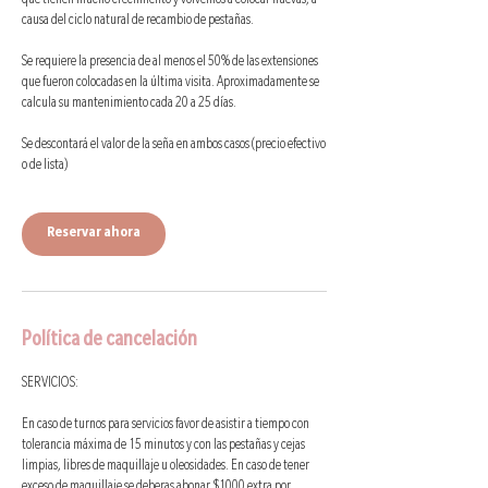
que tienen mucho crecimiento y volvemos a colocar nuevas, a
causa del ciclo natural de recambio de pestañas.
Se requiere la presencia de al menos el 50% de las extensiones
que fueron colocadas en la última visita. Aproximadamente se
calcula su mantenimiento cada 20 a 25 días.
Se descontará el valor de la seña en ambos casos (precio efectivo
o de lista)
Reservar ahora
Política de cancelación
SERVICIOS:
En caso de turnos para servicios favor de asistir a tiempo con
tolerancia máxima de 15 minutos y con las pestañas y cejas
limpias, libres de maquillaje u oleosidades. En caso de tener