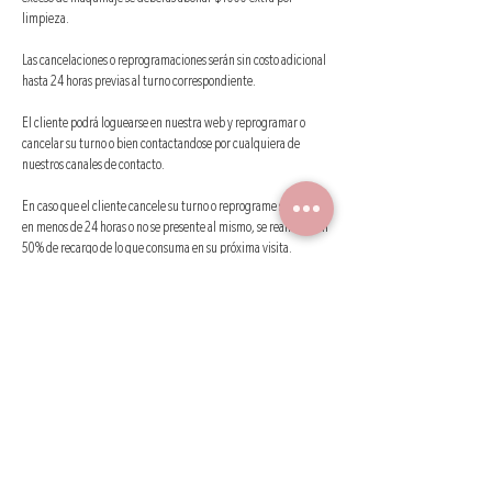
exceso de maquillaje se deberas abonar $1000 extra por
limpieza.
Las cancelaciones o reprogramaciones serán sin costo adicional
hasta 24 horas previas al turno correspondiente.
El cliente podrá loguearse en nuestra web y reprogramar o
cancelar su turno o bien contactandose por cualquiera de
nuestros canales de contacto.
En caso que el cliente cancele su turno o reprograme su turno
en menos de 24 horas o no se presente al mismo, se realizará un
50% de recargo de lo que consuma en su próxima visita.
SEÑAS : si el cliente no avisa con anticipacion minima de 24
horas antes de su cita ( horario laborable) las señan NO SERAN
TOMADAS EN CUENTA PARA LA PROXIMA CITA . En caso de NO
ASISTIR AL TURNO O NO QUERER REPROGRAMAR, LAS
SEÑAS NO SERAN REINTREGRADAS , bajo ningún concepto.
Si serán tenidas en cuentas para la próxima cita, las que sean
reprogramadas con al menos 24 horas de anticipación .
MELANIA es un intermediario publicitario que coordina citas
entre profesionales en pestañas y cejas con clientes por medios