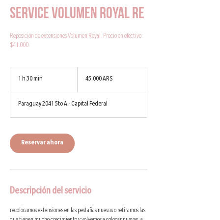
Service Volumen Royal RE
Reposición de extensiones Volumen Royal. Precio en efectivo:
$41.000
45.000
pesos
1 h 30 min
1
45.000 ARS
argentinos
3
Paraguay 2041 5to A - Capital Federal
0
m
i
Reservar ahora
n
Descripción del servicio
recolocamos extensiones en las pestañas nuevas o retiramos las