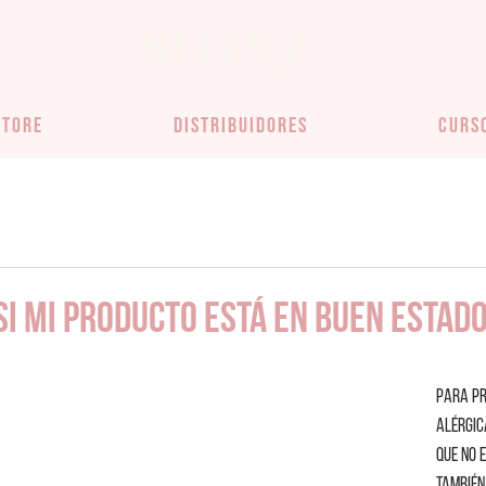
STORE
DISTRIBUIDORES
CURS
i mi producto está en buen estad
Para pr
alérgic
que no e
también