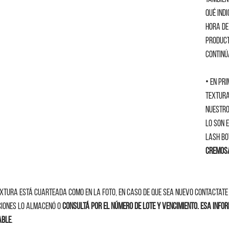
qué ind
hora de
product
continú
• En pri
textura
nuestro
lo son e
lash bo
cremos
extura está cuarteada como en la foto, en caso de que sea nuevo contactate 
iones lo almacenó o 
consultá por el número de lote y vencimiento. Esa info
able
. 