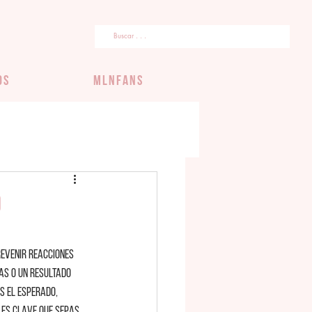
OS
MLNFans
o
evenir reacciones 
as o un resultado 
s el esperado, 
 es clave que sepas 