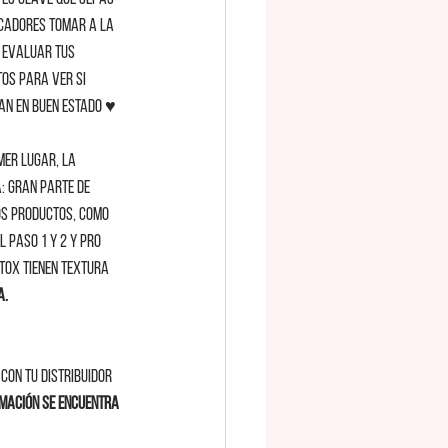
icadores tomar a la 
 evaluar tus 
os para ver si 
an en buen estado ♥ 
mer lugar, la 
: gran parte de 
s productos, como 
l paso 1 y 2 y pro 
tox tienen textura 
a.
con tu distribuidor 
rmación se encuentra 