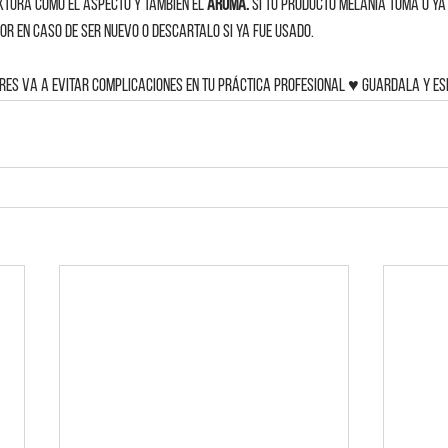
extura como el aspecto y también el
 aroma. 
Si tu producto melania toma o ya 
or en caso de ser nuevo o descartalo si ya fue usado. 
res va a evitar complicaciones en tu práctica profesional ♥ Guardala y es