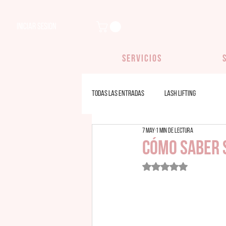
Iniciar sesion
SERVICIOS
Todas las entradas
Lash Lifting
7 may
1 min de lectura
Cómo saber s
Obtuvo NaN de 5 estrellas.