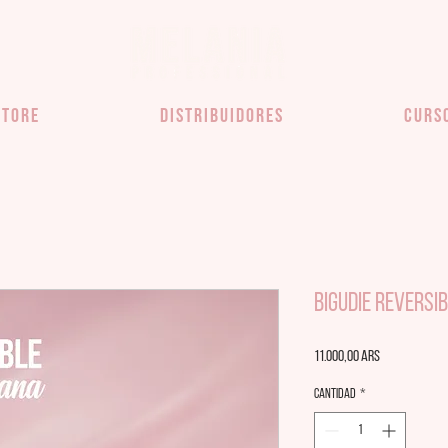
STORE
DISTRIBUIDORES
CURS
Bigudie Reversi
Precio
11.000,00 ARS
Cantidad
*