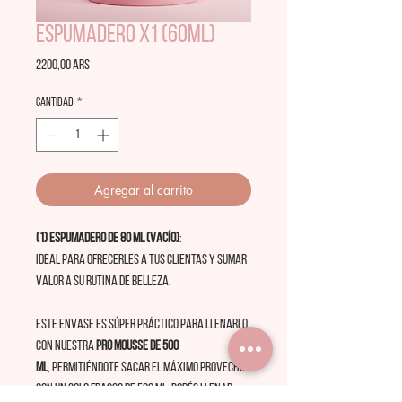
Espumadero x1 (60ML)
Precio
2200,00 ARS
Cantidad
*
Agregar al carrito
(1) Espumadero de 80 ml (VACÍO)
:
Ideal para ofrecerles a tus clientas y sumar
valor a su rutina de belleza.
Este envase es súper práctico para llenarlo
con nuestra
Pro Mousse de 500
ml
, permitiéndote sacar el máximo provecho.
Con un solo frasco de 500 ml, podés llenar