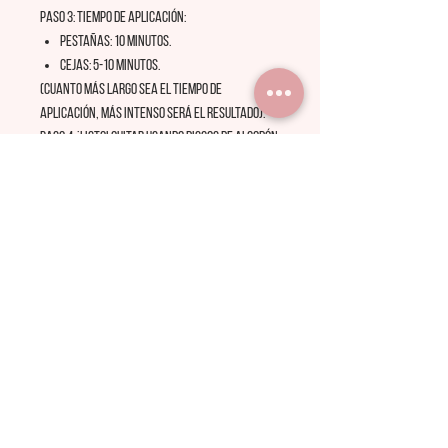
PASO 3: Tiempo de aplicación:
Pestañas: 10 minutos.
Cejas: 5-10 minutos.
(Cuanto más largo sea el tiempo de
aplicación, más intenso será el resultado).
PASO 4: ¡Listo! Quitar usando discos de algodón
y agua.
Recomendaciones:
Si se ha empleado previamente RefectoCil
Blonde Brow, el tiempo de aplicación se
reduce en 1-5 minutos.
Prueba de alergia:
Recomendamos realizar una prueba de
alergia (prueba en la piel) antes de la
primera aplicación, así como después de
largos periodos sin teñir.