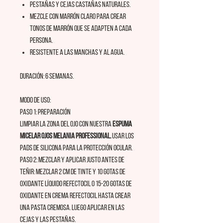
Pestañas y cejas castañas naturales.
Mezcle con marrón claro para crear
tonos de marrón que se adapten a cada
persona.
Resistente a las manchas y al agua.
Duración: 6 semanas.
Modo de uso:
PASO 1: Preparación
Limpiar la zona del ojo con nuestra
Espuma
Micelar ojos Melania Professional.
Usar los
Pads de silicona para la protección ocular.
PASO 2: Mezclar y aplicar justo antes de
teñir: Mezclar 2 cm de tinte y 10 gotas de
Oxidante líquido RefectoCil o 15-20 gotas de
Oxidante en crema RefectoCil hasta crear
una pasta cremosa. Luego aplicar en las
cejas y las pestañas.