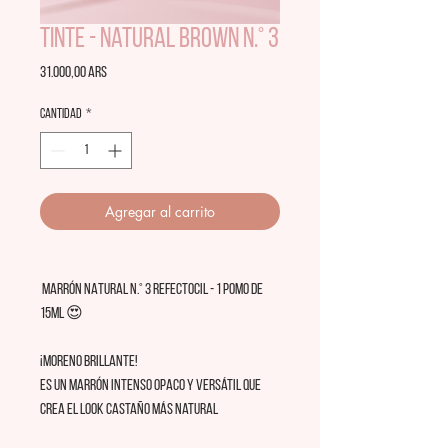
Tinte - Natural Brown N.° 3
Precio
31.000,00 ARS
Cantidad
*
Agregar al carrito
MARRÓN NATURAL N.° 3 REFECTOCIL - 1 POMO DE
15ML 😍
¡MORENO BRILLANTE!
Es un marrón intenso opaco y versátil que
crea el look castaño más natural