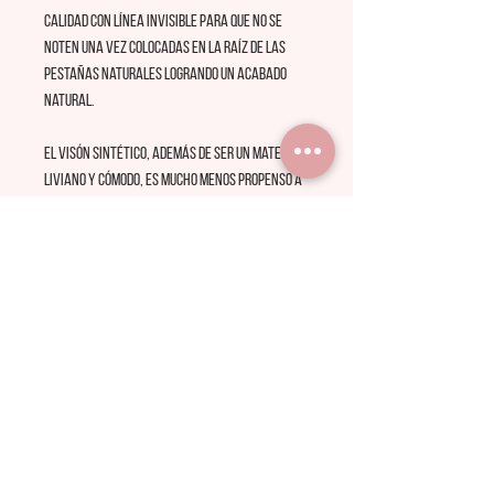
calidad con línea invisible para que no se
noten una vez colocadas en la raíz de las
pestañas naturales logrando un acabado
natural.
El visón sintético, además de ser un material
liviano y cómodo, es mucho menos propenso a
causar reacciones alérgicas que otros
materiales, siendo al mismo tiempo mucho
menos susceptible al desgaste que cualquier
otro material.
Descubrí la SUAVIDAD NATURAL de las nuevas
pestañas RUSSIAN ELITE
Caja de 12 filas pestañas.