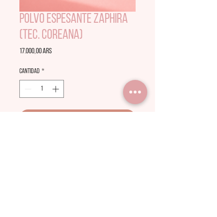
Polvo espesante Zaphira
(Tec. Coreana)
Precio
17.000,00 ARS
Cantidad
*
Agregar al carrito
Para contactarnos por favor rellene el formulario con su
mensaje. Si tu consulta por algún envío adjunta tu
número de orden de compra para una respuesta y
solución más rápida.
© 2021 MELANIA PROFESSIONAL. Proudly
created by Melania BRD