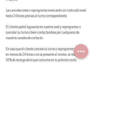
limpieza.
Las cancelaciones o reprogramaciones serán sin costo adicional
hasta 24 horas previas al turno correspondiente.
El cliente podrá loguearse en nuestra web y reprogramar o
cancelar su turno o bien contactandose por cualquiera de
nuestros canales de contacto.
En caso que el cliente cancele su turno o reprograme su turno
en menos de 24 horas o no se presente al mismo, se realizará un
50% de recargo de lo que consuma en su próxima visita.
SEÑAS : si el cliente no avisa con anticipacion minima de 24
horas antes de su cita ( horario laborable) las señan NO SERAN
TOMADAS EN CUENTA PARA LA PROXIMA CITA . En caso de NO
ASISTIR AL TURNO O NO QUERER REPROGRAMAR, LAS
SEÑAS NO SERAN REINTREGRADAS , bajo ningún concepto.
Si serán tenidas en cuentas para la próxima cita, las que sean
reprogramadas con al menos 24 horas de anticipación .
MELANIA es un intermediario publicitario que coordina citas
entre profesionales en pestañas y cejas con clientes por medios
digitales.