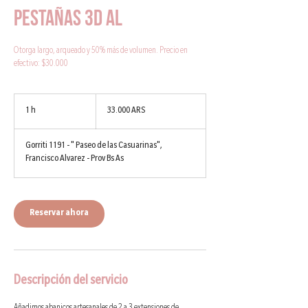
Pestañas 3D AL
Otorga largo, arqueado y 50% más de volumen. Precio en
efectivo: $30.000
33.000
pesos
1 h
1
33.000 ARS
argentinos
Gorriti 1191 - " Paseo de las Casuarinas",
Francisco Alvarez - Prov Bs As
Reservar ahora
Descripción del servicio