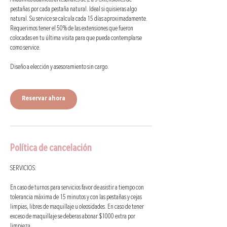
Añadimos abanicos artesanales de 2 a 3 extensiones de
pestañas por cada pestaña natural. Ideal si quisieras algo
natural. Su service se calcula cada 15 días aproximadamente.
Requerimos tener el 50% de las extensiones que fueron
colocadas en tu última visita para que pueda contemplarse
como service.
Diseño a elección y asesoramiento sin cargo.
Reservar ahora
Política de cancelación
SERVICIOS:
En caso de turnos para servicios favor de asistir a tiempo con
tolerancia máxima de 15 minutos y con las pestañas y cejas
limpias, libres de maquillaje u oleosidades. En caso de tener
exceso de maquillaje se deberas abonar $1000 extra por