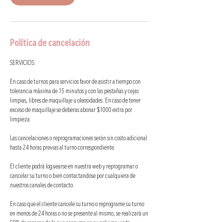
Política de cancelación
SERVICIOS:
En caso de turnos para servicios favor de asistir a tiempo con
tolerancia máxima de 15 minutos y con las pestañas y cejas
limpias, libres de maquillaje u oleosidades. En caso de tener
exceso de maquillaje se deberas abonar $1000 extra por
limpieza.
Las cancelaciones o reprogramaciones serán sin costo adicional
hasta 24 horas previas al turno correspondiente.
El cliente podrá loguearse en nuestra web y reprogramar o
cancelar su turno o bien contactandose por cualquiera de
nuestros canales de contacto.
En caso que el cliente cancele su turno o reprograme su turno
en menos de 24 horas o no se presente al mismo, se realizará un