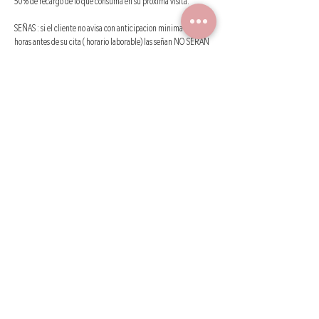
50% de recargo de lo que consuma en su próxima visita.
SEÑAS : si el cliente no avisa con anticipacion minima de 24
horas antes de su cita ( horario laborable) las señan NO SERAN
TOMADAS EN CUENTA PARA LA PROXIMA CITA . En caso de NO
ASISTIR AL TURNO O NO QUERER REPROGRAMAR, LAS
SEÑAS NO SERAN REINTREGRADAS , bajo ningún concepto.
Si serán tenidas en cuentas para la próxima cita, las que sean
reprogramadas con al menos 24 horas de anticipación .
MELANIA es un intermediario publicitario que coordina citas
entre profesionales en pestañas y cejas con clientes por medios
digitales.
CURSOS:
No se aceptan reembolsos o reintegros de cursos abonados o
señados.
Registrando su turno y asistiendo al mismo el cliente asume y
acepta todas estas políticas de reserva, cancelación y