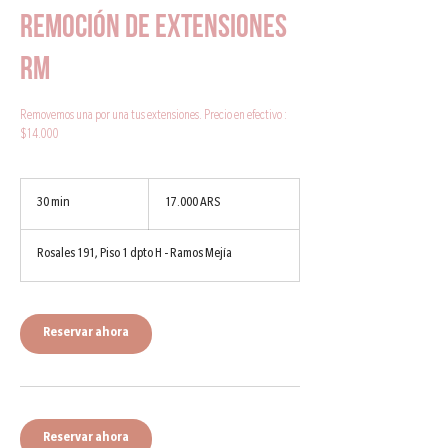
Remoción de extensiones
RM
Removemos una por una tus extensiones. Precio en efectivo :
$14.000
17.000
pesos
30 min
3
17.000 ARS
argentinos
0
Rosales 191, Piso 1 dpto H - Ramos Mejía
m
i
n
Reservar ahora
Reservar ahora