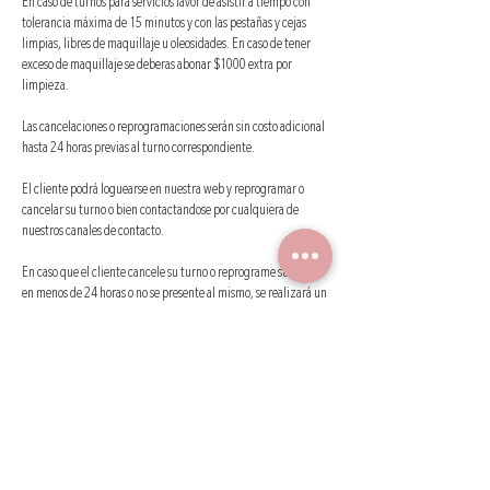
En caso de turnos para servicios favor de asistir a tiempo con
tolerancia máxima de 15 minutos y con las pestañas y cejas
limpias, libres de maquillaje u oleosidades. En caso de tener
exceso de maquillaje se deberas abonar $1000 extra por
limpieza.
Las cancelaciones o reprogramaciones serán sin costo adicional
hasta 24 horas previas al turno correspondiente.
El cliente podrá loguearse en nuestra web y reprogramar o
cancelar su turno o bien contactandose por cualquiera de
nuestros canales de contacto.
En caso que el cliente cancele su turno o reprograme su turno
en menos de 24 horas o no se presente al mismo, se realizará un
50% de recargo de lo que consuma en su próxima visita.
SEÑAS : si el cliente no avisa con anticipacion minima de 24
horas antes de su cita ( horario laborable) las señan NO SERAN
TOMADAS EN CUENTA PARA LA PROXIMA CITA . En caso de NO
ASISTIR AL TURNO O NO QUERER REPROGRAMAR, LAS
SEÑAS NO SERAN REINTREGRADAS , bajo ningún concepto.
Si serán tenidas en cuentas para la próxima cita, las que sean
reprogramadas con al menos 24 horas de anticipación .