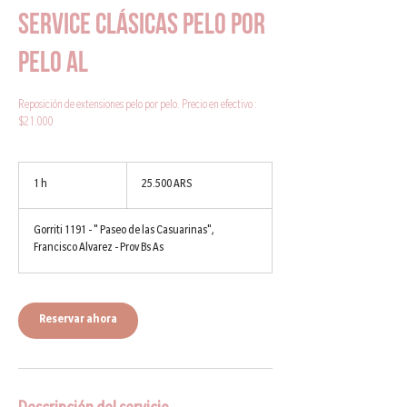
Service Clásicas Pelo por
pelo AL
Reposición de extensiones pelo por pelo. Precio en efectivo :
$21.000
25.500
pesos
1 h
1
25.500 ARS
argentinos
Gorriti 1191 - " Paseo de las Casuarinas",
Francisco Alvarez - Prov Bs As
Reservar ahora