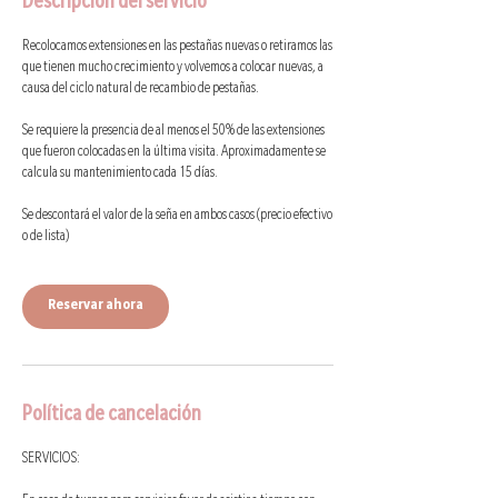
Descripción del servicio
Recolocamos extensiones en las pestañas nuevas o retiramos las
que tienen mucho crecimiento y volvemos a colocar nuevas, a
causa del ciclo natural de recambio de pestañas.
Se requiere la presencia de al menos el 50% de las extensiones
que fueron colocadas en la última visita. Aproximadamente se
calcula su mantenimiento cada 15 días.
Se descontará el valor de la seña en ambos casos (precio efectivo
o de lista)
Reservar ahora
Política de cancelación
SERVICIOS: